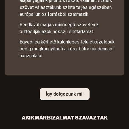
alapanyagaink jelentős része, valamint széles
szövet választékunk szinte teljes egészében
európai uniós forrásból származik.
Rendkívül magas minőségű szöveteink
biztosítják azok hosszú élettartamát.
Egyedileg kérhető különleges felületkezelésük
pedig megkönnyítheti a kész bútor mindennapi
használatát.
Így dolgozunk mi!
AKIK MÁR BIZALMAT SZAVAZTAK