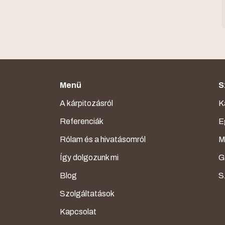
Menü
S
A kárpitozásról
K
Referenciák
E
Rólam és a hivatásomról
M
Így dolgozunk mi
G
Blog
S
Szolgáltatások
Kapcsolat