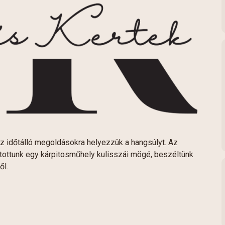
z időtálló megoldásokra helyezzük a hangsúlyt. Az
jtottunk egy kárpitosműhely kulisszái mögé, beszéltünk
ől.