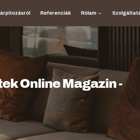
kárpitozásról
Referenciák
Rólam
Szolgáltat
tek Online Magazin -