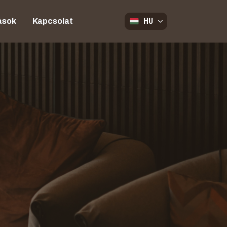
HU
ások
Kapcsolat