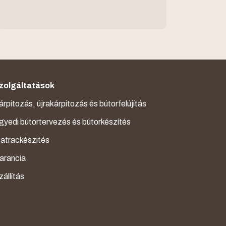
a B
ko
zolgáltatások
árpitozás, újrakárpitozás és bútorfelújítás
gyedi bútortervezés és bútorkészítés
atrackészités
arancia
zállítás