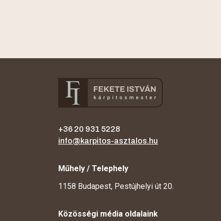
+36 20 931 5228
info@karpitos-asztalos.hu
Műhely / Telephely
1158 Budapest, Pestújhelyi út 20.
Közösségi média oldalaink