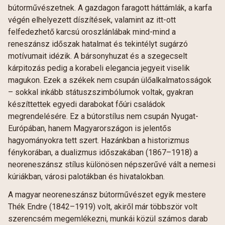
bútorművészetnek. A gazdagon faragott háttámlák, a karfa
végén elhelyezett díszítések, valamint az itt-ott
felfedezhető karcsú oroszlánlábak mind-mind a
reneszánsz időszak hatalmat és tekintélyt sugárzó
motívumait idézik. A bársonyhuzat és a szegecselt
kárpitozás pedig a korabeli elegancia jegyeit viselik
magukon. Ezek a székek nem csupán ülőalkalmatosságok
– sokkal inkább státuszszimbólumok voltak, gyakran
készíttettek egyedi darabokat főúri családok
megrendelésére. Ez a bútorstílus nem csupán Nyugat-
Európában, hanem Magyarországon is jelentős
hagyományokra tett szert. Hazánkban a historizmus
fénykorában, a dualizmus időszakában (1867–1918) a
neoreneszánsz stílus különösen népszerűvé vált a nemesi
kúriákban, városi palotákban és hivatalokban.
A magyar neoreneszánsz bútorművészet egyik mestere
Thék Endre (1842–1919) volt, akiről már többször volt
szerencsém megemlékezni, munkái közül számos darab