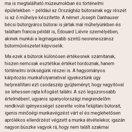
ma is megtalálható múzeumokban és történelmi
épületekben – például az Országház bútorainak egy részét
is az ő műhelye készítette. A német Joseph Danhauser
bécsi bútorgyáros bútorai is jártak már műhelyünkben és
találtam francia példát is, Édouard Lièvre személyében,
akinek munkái a legmagasabb szintű neoreneszánsz
bútorművészetet képviselik.
Ma ezek a bútorok különösen értékesnek számítanak,
hiszen nemcsak esztétikai értéket hordoznak, hanem
történelmi örökségünk részei is. A hagyományos
kárpitozás munkafolyamatival igyekeztünk úgy
helyreállítani ezt csodaszép gyűjteményt, hogy nagyítóval
se lehessen rajta kifogást találni. A szó legszorosabb
értelmében!, ugyanis spanyolországi megrendelőm
rendkívüli igényességel szerette volna felújítani bútorait,
igenis minőségi munkavégzést várt el és meglehetősen
aprólékos ellenőrzést végzett a munka átvételekor, igazán
nagyon büszke vagyok rá, hogy nem talált szakmai