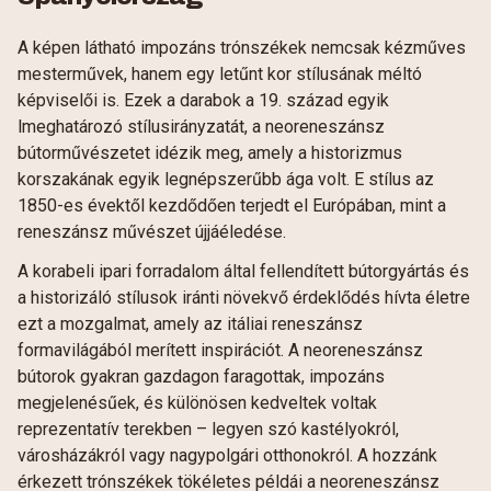
A képen látható impozáns trónszékek nemcsak kézműves
mesterművek, hanem egy letűnt kor stílusának méltó
képviselői is. Ezek a darabok a 19. század egyik
lmeghatározó stílusirányzatát, a neoreneszánsz
bútorművészetet idézik meg, amely a historizmus
korszakának egyik legnépszerűbb ága volt. E stílus az
1850-es évektől kezdődően terjedt el Európában, mint a
reneszánsz művészet újjáéledése.
A korabeli ipari forradalom által fellendített bútorgyártás és
a historizáló stílusok iránti növekvő érdeklődés hívta életre
ezt a mozgalmat, amely az itáliai reneszánsz
formavilágából merített inspirációt. A neoreneszánsz
bútorok gyakran gazdagon faragottak, impozáns
megjelenésűek, és különösen kedveltek voltak
reprezentatív terekben – legyen szó kastélyokról,
városházákról vagy nagypolgári otthonokról. A hozzánk
érkezett trónszékek tökéletes példái a neoreneszánsz